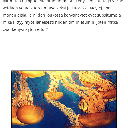
kiinnittää ulkopuolelta alumiinimetallikehyksen kautta ja verho
voidaan vetää suoraan tasaiseksi ja suoraksi. Näytöjä on
monenlaisia, ja niiden joukossa kehysnäytöt ovat suositumpia,
mikä liittyy myös läheisesti niiden omiin etuihin. Joten mitkä
ovat kehysnäytön edut?