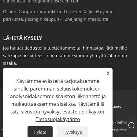
Sähköposti:
alice@huinuoscreen.com
Osoite:
Ganpun kaupunki Liu Li Ji Zhen Xi Jie, Haiyanin
piirikunta, Jiaxingin kaupunki, Zhejiangin maakunta
LÄHETÄ KYSELY
Jos haluat tiedustella tuotteitamme tai hinnastoa, jätä meille
sähköpostiosoitteesi, niin otamme sinuun yhteyttä 24 tunnin
sisällä.
X
KYSY NYT
Käytämme evästeitä tarjotaksemme
sinulle paremman selauskokemuksen,
analysoidaksemme sivuston liikennettä ja
mukauttaaksemme sisältöä. Käyttämällä
Links
Sitemap
RSS
XML
Tietosuojakäytäntö
tätä sivustoa hyväksyt evästeiden käytön.
Tietosuojakäytäntö
Copyright © 2023 Zhejiang Huinuo Intelligent Technology Co., Ltd. - Sähköinen
näyttö, kolmijalan näyttö, kiinteän kehyksen näyttö - Kaikki oikeudet pidätetään.
Hylätä
Hyväksyä