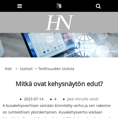
Koti
>
Uutiset
>
Teollisuuden Uutisia
Mitkä ovat kehysnäytön edut?
●
2023-07-14
●
4
●
Jätä minulle viesti
A
kuvakehysverho
on seinään kiinnitetty verho ja sen rakenne
on suhteellisen yksinkertainen. Kuvakehysverho voidaan