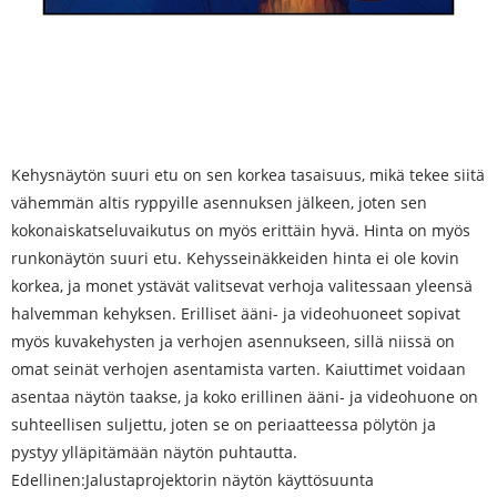
Kehysnäytön suuri etu on sen korkea tasaisuus, mikä tekee siitä
vähemmän altis ryppyille asennuksen jälkeen, joten sen
kokonaiskatseluvaikutus on myös erittäin hyvä. Hinta on myös
runkonäytön suuri etu. Kehysseinäkkeiden hinta ei ole kovin
korkea, ja monet ystävät valitsevat verhoja valitessaan yleensä
halvemman kehyksen. Erilliset ääni- ja videohuoneet sopivat
myös kuvakehysten ja verhojen asennukseen, sillä niissä on
omat seinät verhojen asentamista varten. Kaiuttimet voidaan
asentaa näytön taakse, ja koko erillinen ääni- ja videohuone on
suhteellisen suljettu, joten se on periaatteessa pölytön ja
pystyy ylläpitämään näytön puhtautta.
Edellinen:
Jalustaprojektorin näytön käyttösuunta