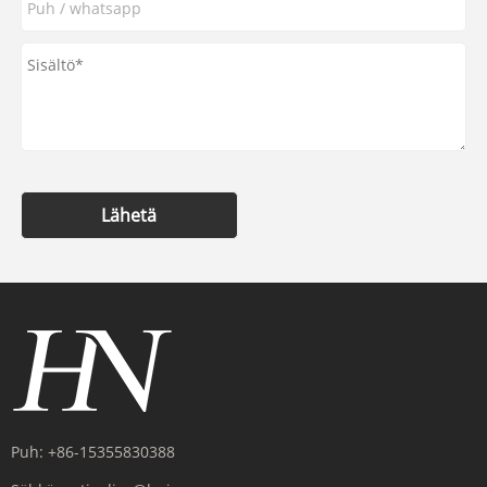
Lähetä
Puh:
+86-15355830388