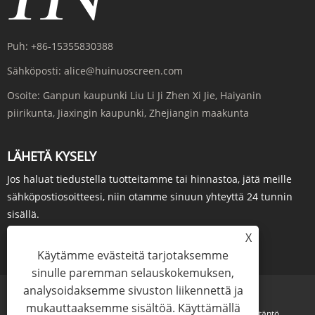
Puh:
+86-15355830388
Sähköposti:
alice@huinuoscreen.com
Osoite:
Ganpun kaupunki Liu Li Ji Zhen Xi Jie, Haiyanin
piirikunta, Jiaxingin kaupunki, Zhejiangin maakunta
LÄHETÄ KYSELY
Jos haluat tiedustella tuotteitamme tai hinnastoa, jätä meille
sähköpostiosoitteesi, niin otamme sinuun yhteyttä 24 tunnin
sisällä.
X
KYSY NYT
Käytämme evästeitä tarjotaksemme
sinulle paremman selauskokemuksen,
analysoidaksemme sivuston liikennettä ja
mukauttaaksemme sisältöä. Käyttämällä
Links
Sitemap
RSS
XML
Tietosuojakäytäntö