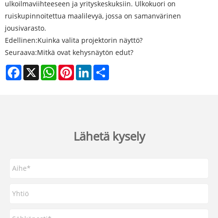
ulkoilmaviihteeseen ja yrityskeskuksiin. Ulkokuori on
ruiskupinnoitettua maalilevyä, jossa on samanvärinen
jousivarasto.
Edellinen:
Kuinka valita projektorin näyttö?
Seuraava:
Mitkä ovat kehysnäytön edut?
Facebook
X
WhatsApp
Pinterest
LinkedIn
Share
Lähetä kysely