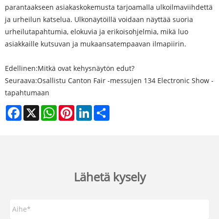
parantaakseen asiakaskokemusta tarjoamalla ulkoilmaviihdettä
ja urheilun katselua. Ulkonäytöillä voidaan näyttää suoria
urheilutapahtumia, elokuvia ja erikoisohjelmia, mikä luo
asiakkaille kutsuvan ja mukaansatempaavan ilmapiirin.
Edellinen:
Mitkä ovat kehysnäytön edut?
Seuraava:
Osallistu Canton Fair -messujen 134 Electronic Show -
tapahtumaan
Facebook
X
WhatsApp
Pinterest
LinkedIn
Share
Lähetä kysely