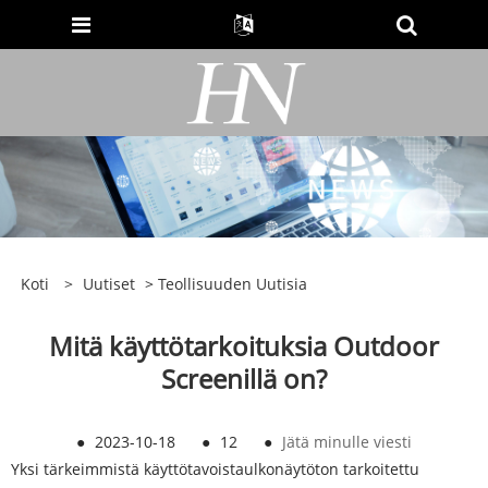
Koti
>
Uutiset
>
Teollisuuden Uutisia
Mitä käyttötarkoituksia Outdoor
Screenillä on?
●
2023-10-18
●
12
●
Jätä minulle viesti
Yksi tärkeimmistä käyttötavoista
ulkonäytöt
on tarkoitettu