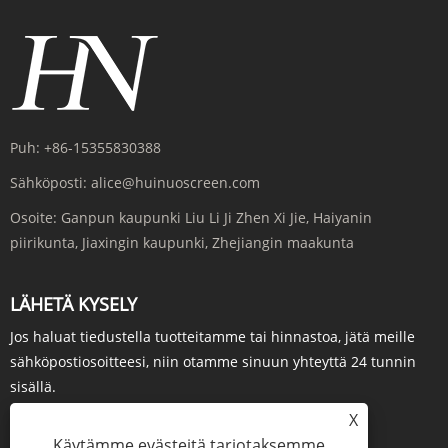
Puh:
+86-15355830388
Sähköposti:
alice@huinuoscreen.com
Osoite:
Ganpun kaupunki Liu Li Ji Zhen Xi Jie, Haiyanin
piirikunta, Jiaxingin kaupunki, Zhejiangin maakunta
LÄHETÄ KYSELY
Jos haluat tiedustella tuotteitamme tai hinnastoa, jätä meille
sähköpostiosoitteesi, niin otamme sinuun yhteyttä 24 tunnin
sisällä.
X
KYSY NYT
Käytämme evästeitä tarjotaksemme